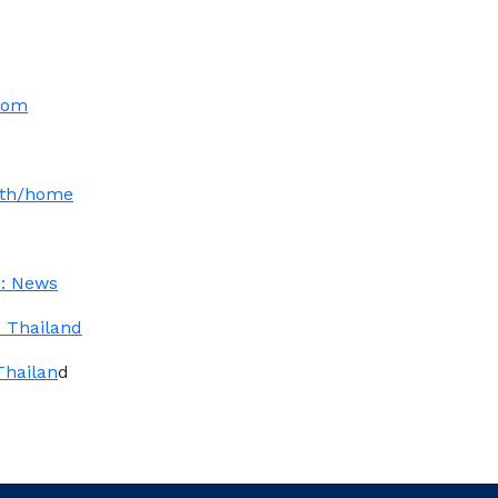
com
/th/home
e: News
 Thailand
Thailan
d