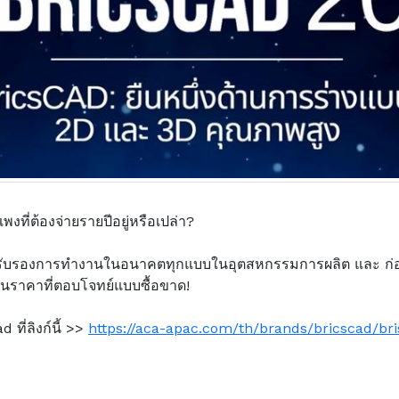
ที่ต้องจ่ายรายปีอยู่หรือเปล่า?
รับรองการทำงานในอนาคตทุกแบบในอุตสหกรรมการผลิต และ ก่
ในราคาที่ตอบโจทย์แบบซื้อขาด!
ที่ลิงก์นี้ >>
https://aca-apac.com/th/brands/bricscad/bris