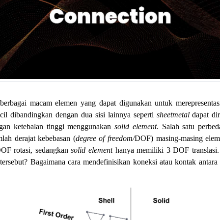
 berbagai macam elemen yang dapat digunakan untuk merepresenta
cil dibandingkan dengan dua sisi lainnya seperti
sheetmetal
dapat di
gan ketebalan tinggi menggunakan
solid element
. Salah satu perbe
mlah derajat kebebasan (
degree of freedom/
DOF) masing-masing eleme
DOF rotasi, sedangkan
solid element
hanya memiliki 3 DOF translasi.
n tersebut? Bagaimana cara mendefinisikan koneksi atau kontak antara