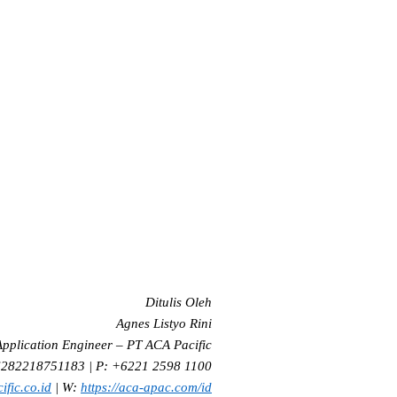
Ditulis Oleh
Agnes Listyo Rini
pplication Engineer – PT ACA Pacific
282218751183 | P: +6221 2598 1100
fic.co.id
| W:
https://aca-apac.com/id