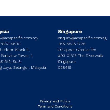
ysia
Singapore
ry@acapacific.com.my
enquiry@acapacific.com.sg
-7803 4600
+65-6536-1728
h Floor Block E,
20 Upper Circular Rd
 Parkview Tower, 1,
#03-01/05 The Riverwalk
SS 6/2, Ss 3,
Singapura
ng Jaya, Selangor, Malaysia
058416
Privacy and Policy
Term and Conditions