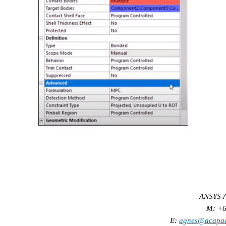
ANSYS A
M: +6
E:
agnes@acapaci