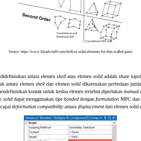
Source: https://www.3dcadworld.com/shell-or-solid-elements-for-thin-walled-parts/
didefinisikan antara elemen
shell
atau elemen
solid
adalah
share topo
tak antara elemen
shell
dan elemen
solid
dikarenakan perbedaan jumla
mendefinisikan kontak untuk kedua elemen tersebut diperlukan
manual 
an
solid
dapat menggunakan tipe
bonded
dengan
formulation
MPC da
rcapai
deformation compatibility
antara
displacement
dari elemen solid 