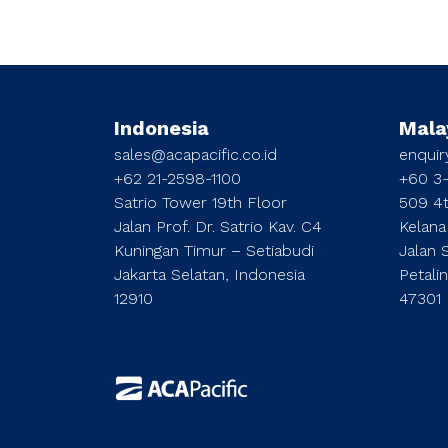
Indonesia
Mala
sales@acapacific.co.id
enqui
+62 21-2598-1100
+60 3
Satrio Tower 19th Floor
509 4t
Jalan Prof. Dr. Satrio Kav. C4
Kelana
Kuningan Timur – Setiabudi
Jalan 
Jakarta Selatan, Indonesia
Petali
12910
47301