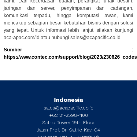
kami. Dari kecerdasan buatan, perangkat lunak desain,
jaringan dan server, penyimpanan dan cadangan,
komunikasi terpadu, hingga komputasi awan, kami
mencakup sebagian besar kebutuhan bisnis dengan solusi
yang tepat. Untuk informasi lebih lanjut, silakan kunjungi
aca-apac.com/id atau hubungi sales@acapacific.co.id
Sumber :
https://www.contec.com/support/blog/2023/230626_codes
Indonesia
sales@acapacific.co.id
+62 21-2598-1100
Satrio Tower 19th Floor
Jalan Prof. Dr. Satrio Kav. C4